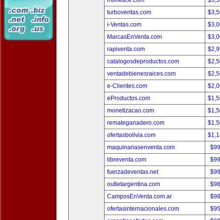
monetice.com
$3,
turboventas.com
$3,
i-Ventas.com
$3,
MarcasEnVenta.com
$3,
rapiventa.com
$2,
catalogosdeproductos.com
$2,
ventadebienesraices.com
$2,
e-Clientes.com
$2,
eProductos.com
$1,
monetizacao.com
$1,
remateganadero.com
$1,
ofertasbolivia.com
$1,
maquinariasenventa.com
$9
libreventa.com
$9
fuerzadeventas.net
$9
outletargentina.com
$9
CamposEnVenta.com.ar
$9
ofertasinternacionales.com
$9