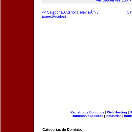
Ver Siguientes 150 >
<< Categoria Anterior (TelevisiÃ³n y
Cat
EspectÃ¡culos)
Registro de Dominios
|
Web Hosting
|
D
Dominios Expirados
|
Industrias
|
Indu
Categorías de Dominio: