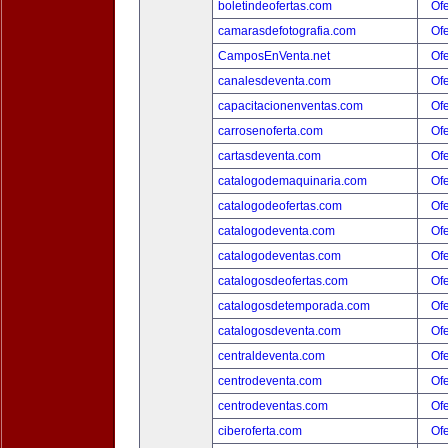
boletindeofertas.com
Ofe
camarasdefotografia.com
Ofe
CamposEnVenta.net
Ofe
canalesdeventa.com
Ofe
capacitacionenventas.com
Ofe
carrosenoferta.com
Ofe
cartasdeventa.com
Ofe
catalogodemaquinaria.com
Ofe
catalogodeofertas.com
Ofe
catalogodeventa.com
Ofe
catalogodeventas.com
Ofe
catalogosdeofertas.com
Ofe
catalogosdetemporada.com
Ofe
catalogosdeventa.com
Ofe
centraldeventa.com
Ofe
centrodeventa.com
Ofe
centrodeventas.com
Ofe
ciberoferta.com
Ofe