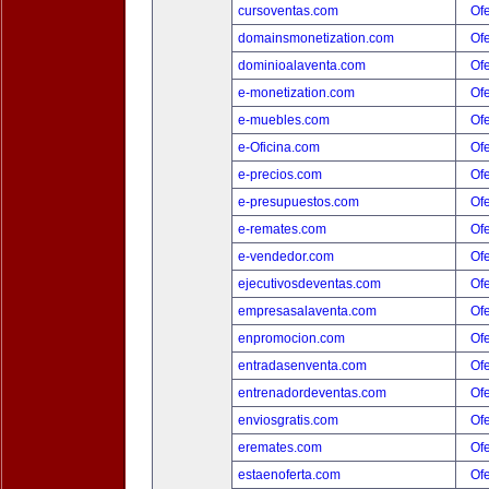
cursoventas.com
Ofe
domainsmonetization.com
Ofe
dominioalaventa.com
Ofe
e-monetization.com
Ofe
e-muebles.com
Ofe
e-Oficina.com
Ofe
e-precios.com
Ofe
e-presupuestos.com
Ofe
e-remates.com
Ofe
e-vendedor.com
Ofe
ejecutivosdeventas.com
Ofe
empresasalaventa.com
Ofe
enpromocion.com
Ofe
entradasenventa.com
Ofe
entrenadordeventas.com
Ofe
enviosgratis.com
Ofe
eremates.com
Ofe
estaenoferta.com
Ofe