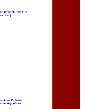
omercioInternet.com
|
as.com
|
ominios En Venta
strias Argentinas