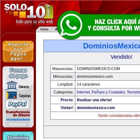
DominiosMexic
Vendido!
Mayusculas:
DOMINIOSMEXICO.COM
Minusculas:
dominiosmexico.com
Longitud:
14 caracteres
Categorias:
Internet
,
PaÃ­ses y Ciudades
,
Tecnolo
Precio:
Realizar una oferta!
Visitar!
dominiosmexico.com
Serán consideradas ofer