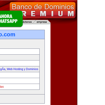
o.com
gÃ­a
,
Web Hosting y Dominios
tas