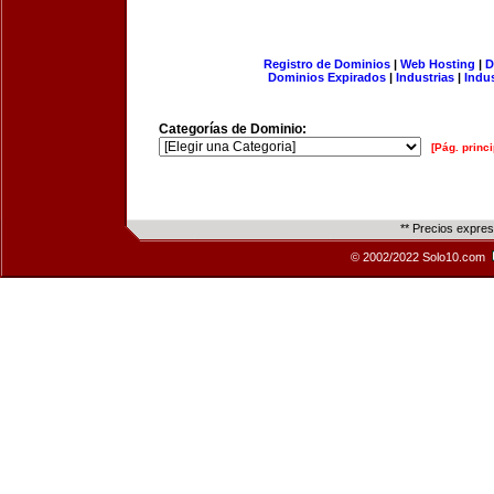
Registro de Dominios
|
Web Hosting
|
D
Dominios Expirados
|
Industrias
|
Indu
Categorías de Dominio:
[Pág. princi
** Precios expre
© 2002/2022 Solo10.com