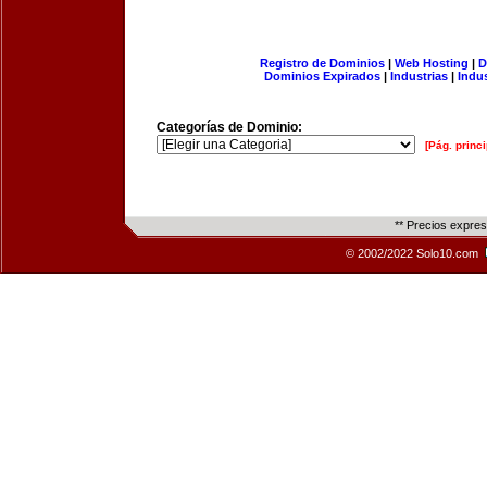
Registro de Dominios
|
Web Hosting
|
D
Dominios Expirados
|
Industrias
|
Indu
Categorías de Dominio:
[Pág. princi
** Precios expre
© 2002/2022 Solo10.com