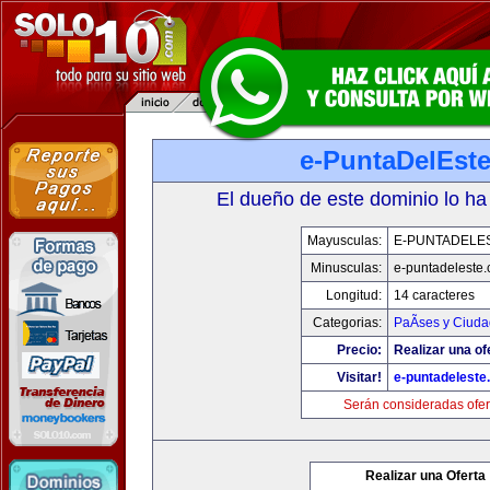
e-PuntaDelEst
El dueño de este dominio lo ha
Mayusculas:
E-PUNTADELE
Minusculas:
e-puntadeleste
Longitud:
14 caracteres
Categorias:
PaÃ­ses y Ciud
Precio:
Realizar una of
Visitar!
e-puntadeleste
Serán consideradas ofer
Realizar una Oferta