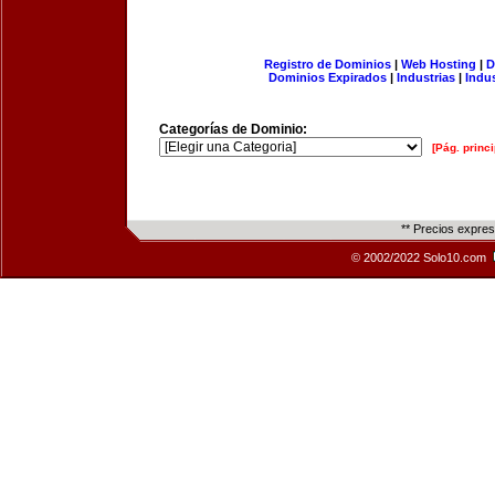
Registro de Dominios
|
Web Hosting
|
D
Dominios Expirados
|
Industrias
|
Indu
Categorías de Dominio:
[Pág. princi
** Precios expre
© 2002/2022 Solo10.com