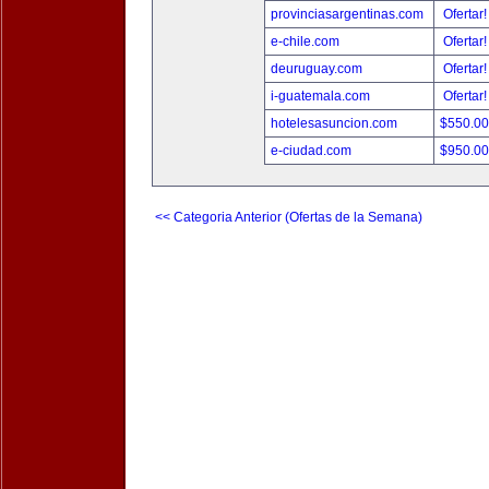
provinciasargentinas.com
Ofertar
e-chile.com
Ofertar
deuruguay.com
Ofertar
i-guatemala.com
Ofertar
hotelesasuncion.com
$550.0
e-ciudad.com
$950.0
<< Categoria Anterior (Ofertas de la Semana)